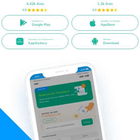
4.42k Avis
1.2k Avis
4.8
4.4
Disponible sur
Disponible sur l’App Store
Google Play
AppStore
Disponible sur l’AppGallery
APK Direct
AppGallery
Download