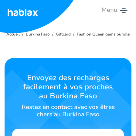
Menu
Accueil
Accueil
Burkina Faso
Giftcard
Fashion Queen gems bundle
Tarifs
Services
Contactez-
Envoyez des recharges
nous
facilement à vos proches
au Burkina Faso
Français
Restez en contact avec vos êtres
chers au Burkina Faso
SIGN IN
SIGN UP