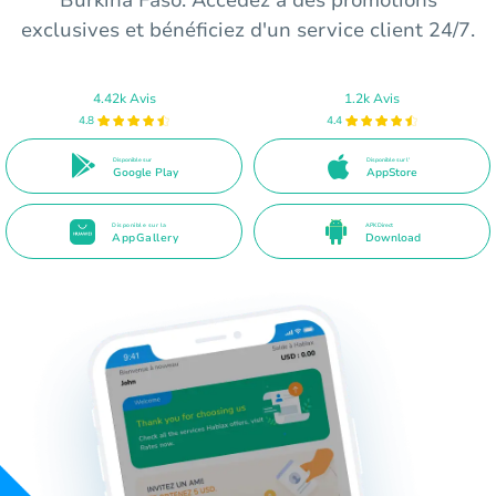
exclusives et bénéficiez d'un service client 24/7.
4.42k Avis
1.2k Avis
4.8
4.4
Disponible sur
Disponible sur l'
Google Play
AppStore
Disponible sur la
APK Direct
AppGallery
Download