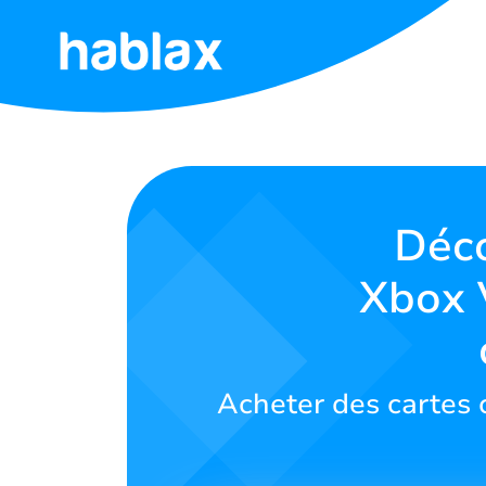
Accueil
Tarifs
Services
Déco
Xbox V
Contactez-
nous
Français
Acheter des cartes 
SIGN IN
SIGN UP