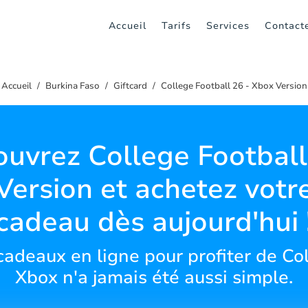
Accueil
Tarifs
Services
Contact
Accueil
Burkina Faso
Giftcard
College Football 26 - Xbox Version
uvrez College Football
ersion et achetez votr
cadeau dès aujourd'hui 
cadeaux en ligne pour profiter de Col
Xbox n'a jamais été aussi simple.