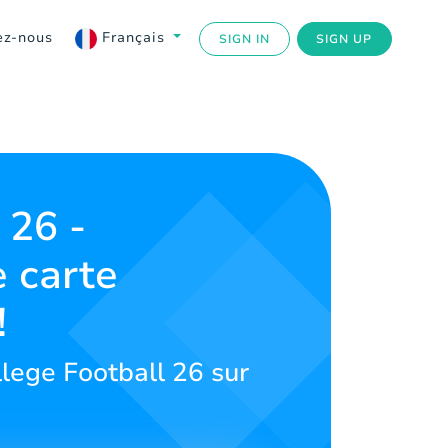
ez-nous
Français
SIGN IN
SIGN UP
 26 -
e carte
!
lege Football 26 sur