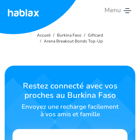
Menu
Accueil
Accueil
Burkina Faso
Giftcard
Tarifs
Arena Breakout Bonds Top-Up
Services
Contactez-
nous
Restez connecté avec vos
proches au Burkina Faso
Français
Envoyez une recharge facilement
à vos amis et famille
SIGN IN
SIGN UP