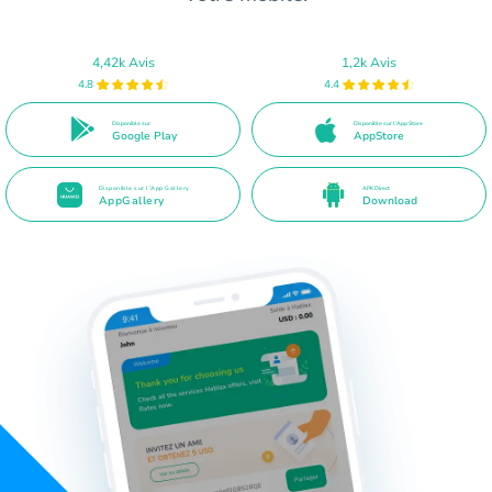
4,42k Avis
1,2k Avis
4.8
4.4
Disponible sur
Disponible sur l’App Store
Google Play
AppStore
Disponible sur l’App Gallery
APK Direct
AppGallery
Download