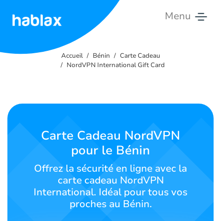
Menu
Accueil
Accueil
Bénin
Carte Cadeau
Tarifs
NordVPN International Gift Card
Services
Contactez-
nous
Carte Cadeau NordVPN
pour le Bénin
Français
Offrez la sécurité en ligne avec la
carte cadeau NordVPN
International. Idéal pour tous vos
SIGN IN
SIGN UP
proches au Bénin.