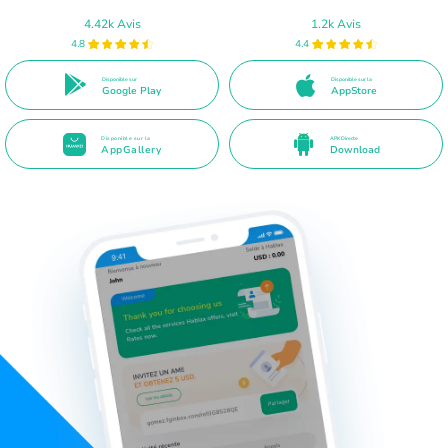
4.42k Avis
1.2k Avis
4.8
4.4
Disponible sur
Disponible sur la
Google Play
AppStore
Disponible sur la
APK Directe
AppGallery
Download