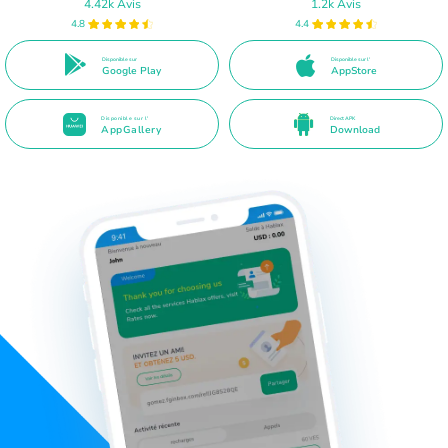
4.42k Avis
1.2k Avis
4.8
4.4
Disponible sur
Disponible sur l'
Google Play
AppStore
Disponible sur l'
Direct APK
AppGallery
Download