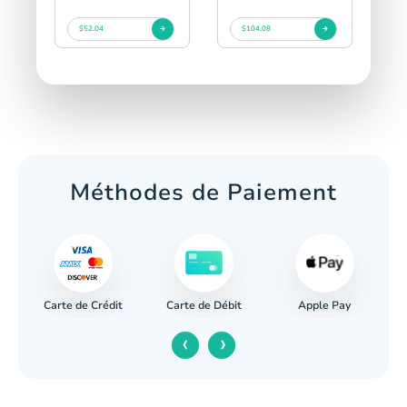
$52.04
$104.08
Méthodes de Paiement
Carte de Crédit
Apple Pay
re
Carte de Débit
‹
›