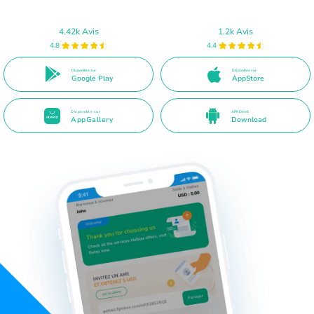
4.42k Avis
1.2k Avis
4.8
4.4
Disponible sur
Disponible sur
Google Play
AppStore
Disponible sur
APK Direct
AppGallery
Download