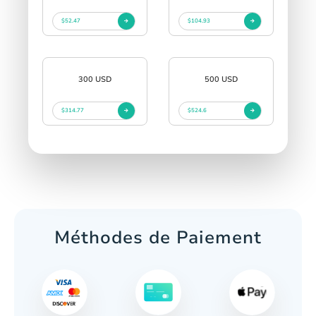
$52.47
$104.93
300 USD
500 USD
$314.77
$524.6
Méthodes de Paiement