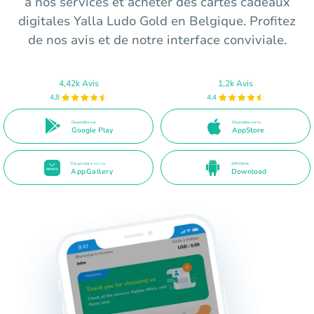
à nos services et acheter des cartes cadeaux
digitales Yalla Ludo Gold en Belgique. Profitez
de nos avis et de notre interface conviviale.
4,42k Avis
1,2k Avis
4,8
4,4
Disponible sur
Disponible sur la
Google Play
AppStore
Disponible sur la
APK Direct
AppGallery
Download