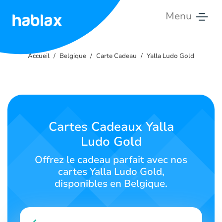
Menu
Accueil
Accueil
Belgique
Carte Cadeau
Yalla Ludo Gold
Tarifs
Services
Contactez-
Cartes Cadeaux Yalla
nous
Ludo Gold
Français
Offrez le cadeau parfait avec nos
cartes Yalla Ludo Gold,
disponibles en Belgique.
SIGN IN
SIGN UP