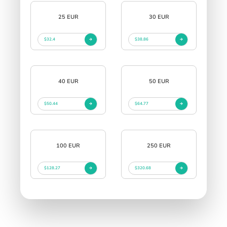
25 EUR
30 EUR
$32.4
$38.86
40 EUR
50 EUR
$50.44
$64.77
100 EUR
250 EUR
$128.27
$320.68