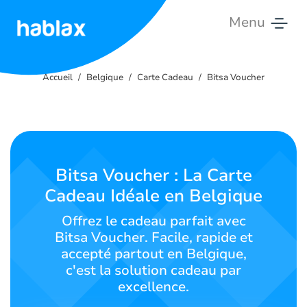
Menu
Accueil
Accueil
Belgique
Carte Cadeau
Bitsa Voucher
Tarifs
Services
Contactez-
Bitsa Voucher : La Carte
nous
Cadeau Idéale en Belgique
Français
Offrez le cadeau parfait avec
Bitsa Voucher. Facile, rapide et
accepté partout en Belgique,
c'est la solution cadeau par
SIGN IN
SIGN UP
excellence.