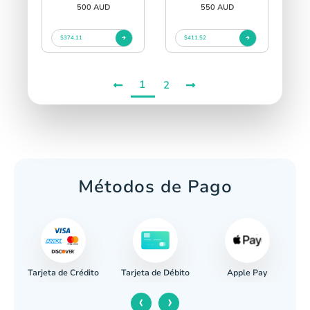
500 AUD
550 AUD
$374.11
$411.52
1
2
Métodos de Pago
Tarjeta de Crédito
Apple Pay
caria
Tarjeta de Débito
‹
›