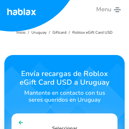
Menu
Inicio
Inicio
Uruguay
Giftcard
Roblox eGift Card USD
Tarifas
Servicios
Contáctanos
Envía recargas de Roblox
eGift Card USD a Uruguay
Español
Mantente en contacto con tus
seres queridos en Uruguay
SIGN IN
SIGN UP
Seleccionar