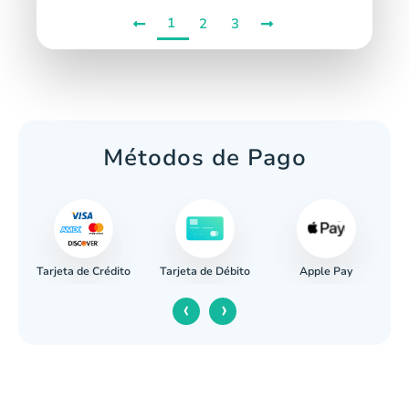
1
2
3
Métodos de Pago
Tarjeta de Crédito
Apple Pay
caria
Tarjeta de Débito
‹
›