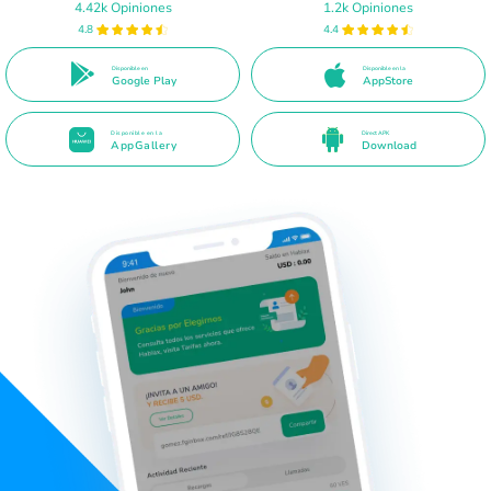
4.42k Opiniones
1.2k Opiniones
4.8
4.4
Disponible en
Disponible en la
Google Play
AppStore
Disponible en la
Direct APK
AppGallery
Download