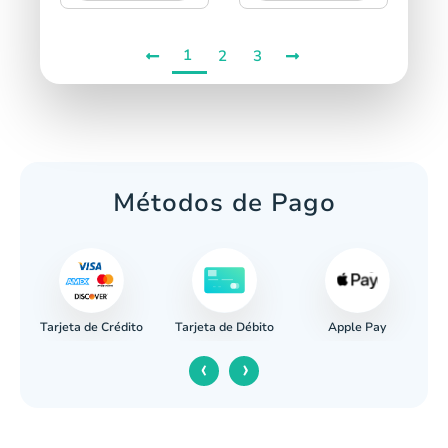
1
2
3
Métodos de Pago
Tarjeta de Crédito
Apple Pay
caria
Tarjeta de Débito
‹
›