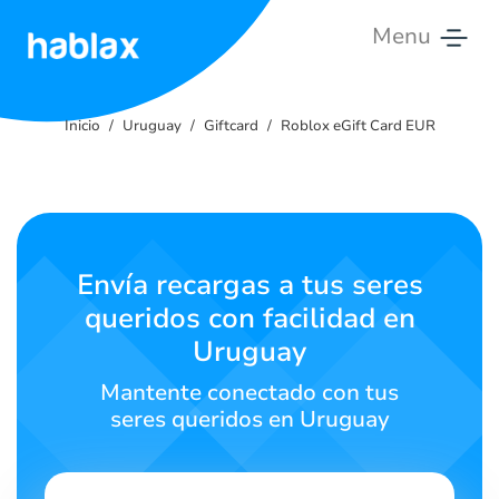
Menu
Inicio
Inicio
Uruguay
Giftcard
Roblox eGift Card EUR
Tarifas
Servicios
Contáctanos
Envía recargas a tus seres
queridos con facilidad en
Español
Uruguay
Mantente conectado con tus
seres queridos en Uruguay
SIGN IN
SIGN UP