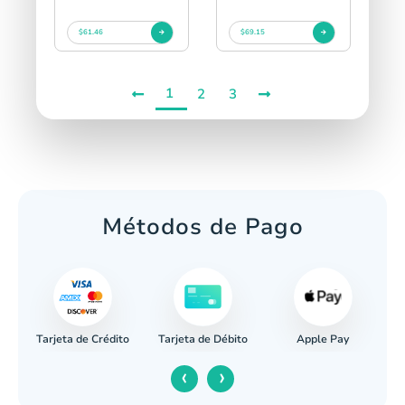
$61.46
$69.15
1
2
3
Métodos de Pago
Tarjeta de Crédito
Apple Pay
caria
Tarjeta de Débito
‹
›