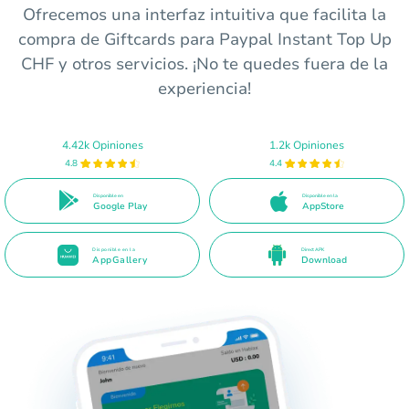
Ofrecemos una interfaz intuitiva que facilita la
compra de Giftcards para Paypal Instant Top Up
CHF y otros servicios. ¡No te quedes fuera de la
experiencia!
4.42k Opiniones
1.2k Opiniones
4.8
4.4
Disponible en
Disponible en la
Google Play
AppStore
Disponible en la
Direct APK
AppGallery
Download