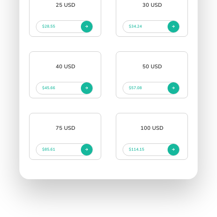
25 USD
30 USD
$28.55
$34.24
40 USD
50 USD
$45.66
$57.08
75 USD
100 USD
$85.61
$114.15