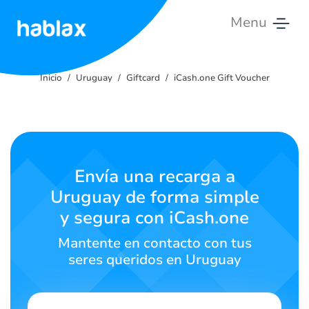
Menu
Inicio
Inicio
Uruguay
Giftcard
iCash.one Gift Voucher
Tarifas
Servicios
Contáctanos
Envía una recarga a
Uruguay de forma simple
Español
y segura con iCash.one
Mantente en contacto con tus
seres queridos en Uruguay
SIGN IN
SIGN UP