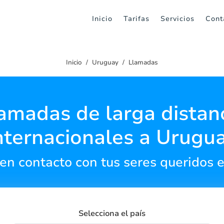
Inicio
Tarifas
Servicios
Cont
Inicio
Uruguay
Llamadas
amadas de larga distan
nternacionales a Urugu
en contacto con tus seres queridos 
Selecciona el país