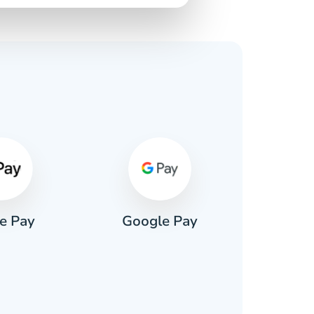
e Pay
Google Pay
Pa