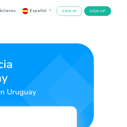
áctanos
Español
SIGN IN
SIGN UP
cia
ay
en Uruguay