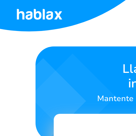
Inicio
Tarifas
Servicios
Ll
i
Contáctanos
Mantente 
Español
SIGN IN
SIGN UP