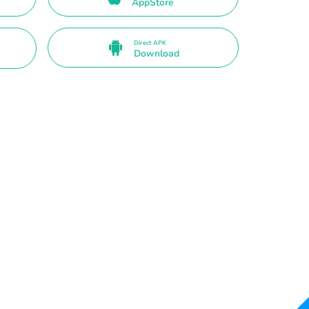
AppStore
Direct APK
Download