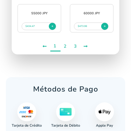
55000 JPY
60000 JPY
$434.47
$473.96
1
2
3
Métodos de Pago
Tarjeta de Crédito
Apple Pay
caria
Tarjeta de Débito