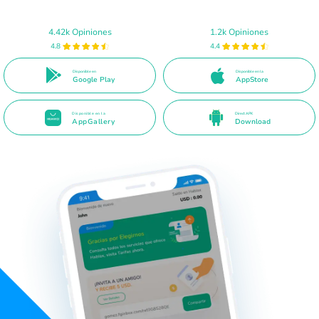
4.42k Opiniones
1.2k Opiniones
4.8
4.4
Disponible en
Disponible en la
Google Play
AppStore
Disponible en la
Direct APK
AppGallery
Download