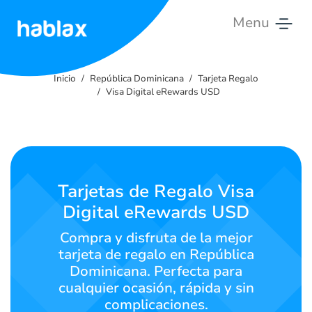
Menu
Inicio
Inicio
República Dominicana
Tarjeta Regalo
Tarifas
Visa Digital eRewards USD
Servicios
Contáctanos
Tarjetas de Regalo Visa
Español
Digital eRewards USD
Compra y disfruta de la mejor
tarjeta de regalo en República
SIGN IN
SIGN UP
Dominicana. Perfecta para
cualquier ocasión, rápida y sin
complicaciones.