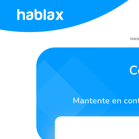
Inicio
Inici
Tarifas
Servicios
C
Contáctanos
Mantente en cont
Español
SIGN IN
SIGN UP