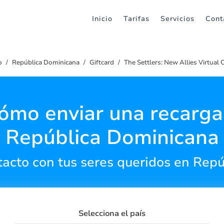
Inicio
Tarifas
Servicios
Cont
o
República Dominicana
Giftcard
The Settlers: New Allies Virtual 
ómo enviar una recarga
República Dominicana
acto con tus seres queridos en Rep
Selecciona el país