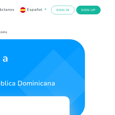
áctanos
Español
SIGN IN
SIGN UP
Coins
 a
ública Dominicana