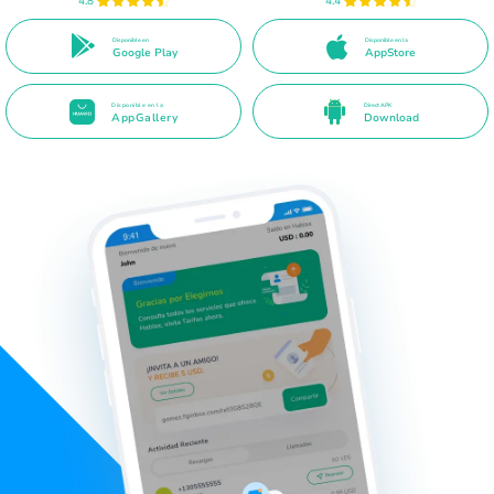
4.8
4.4
Disponible en
Disponible en la
Google Play
AppStore
Disponible en la
Direct APK
AppGallery
Download