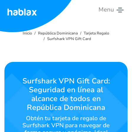
Menu
Inicio
Inicio
República Dominicana
Tarjeta Regalo
Tarifas
Surfshark VPN Gift Card
Servicios
Contáctanos
Surfshark VPN Gift Card:
Español
Seguridad en línea al
alcance de todos en
República Dominicana
SIGN IN
SIGN UP
Obtén tu tarjeta de regalo de
Surfshark VPN para navegar de