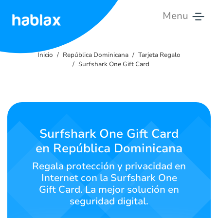
Menu
Inicio
Inicio
República Dominicana
Tarjeta Regalo
Tarifas
Surfshark One Gift Card
Servicios
Contáctanos
Surfshark One Gift Card
Español
en República Dominicana
Regala protección y privacidad en
Internet con la Surfshark One
SIGN IN
SIGN UP
Gift Card. La mejor solución en
seguridad digital.