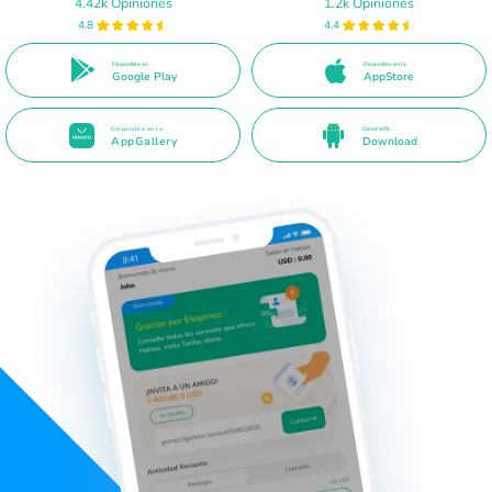
4.42k Opiniones
1.2k Opiniones
4.8
4.4
Disponible en
Disponible en la
Google Play
AppStore
Disponible en la
Direct APK
AppGallery
Download