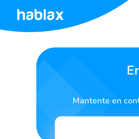
Inicio
Tarifas
Servicios
En
Contáctanos
Mantente en cont
Español
SIGN IN
SIGN UP