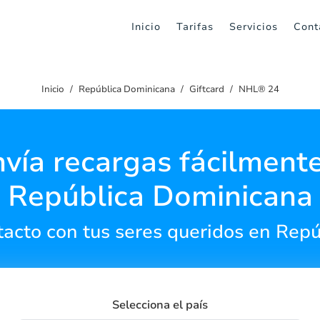
Inicio
Tarifas
Servicios
Cont
Inicio
República Dominicana
Giftcard
NHL® 24
vía recargas fácilment
República Dominicana
acto con tus seres queridos en Rep
Selecciona el país