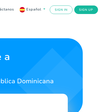
áctanos
Español
SIGN IN
SIGN UP
e a
ública Dominicana