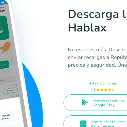
Descarga l
Hablax
No esperes más. Descarg
enviar recargas a Repúb
precios y seguridad. Úne
4.42k Opiniones
4.8
Disponible en Google Play
Google Play
Disponible en AppGallery
AppGallery