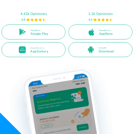
4.42k Opiniones
1.2k Opiniones
4.8
4.4
Disponible en
Disponible en la
Google Play
AppStore
Disponible en la
Direct APK
AppGallery
Download