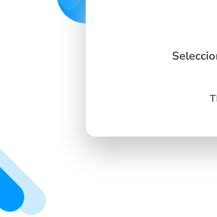
Selecci
T