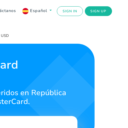
áctanos
Español
SIGN IN
SIGN UP
l USD
Card
eridos en República
terCard.