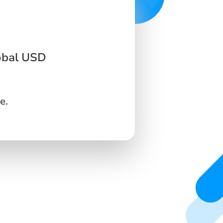
obal USD
e.