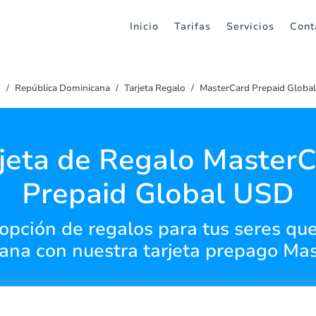
Inicio
Tarifas
Servicios
Cont
o
República Dominicana
Tarjeta Regalo
MasterCard Prepaid Globa
jeta de Regalo Master
Prepaid Global USD
opción de regalos para tus seres qu
ana con nuestra tarjeta prepago Mas