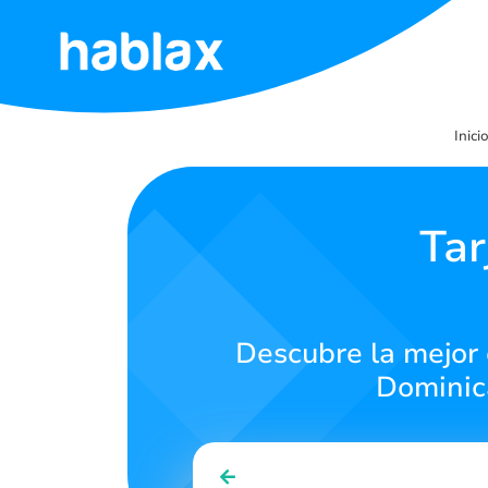
Inicio
Inici
Tarifas
Servicios
Tar
Contáctanos
Descubre la mejor 
Español
Dominic
SIGN IN
SIGN UP