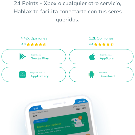
24 Points - Xbox o cualquier otro servicio,
Hablax te facilita conectarte con tus seres
queridos.
4.42k Opiniones
1.2k Opiniones
4.8
4.4
Disponible en
Disponible en la
Google Play
AppStore
Disponible en la
Direct APK
AppGallery
Download