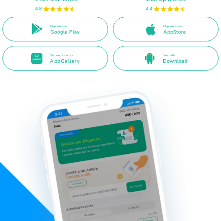
4.8
4.4
Disponible en
Disponible en la
Google Play
AppStore
Disponible en la
Direct APK
AppGallery
Download