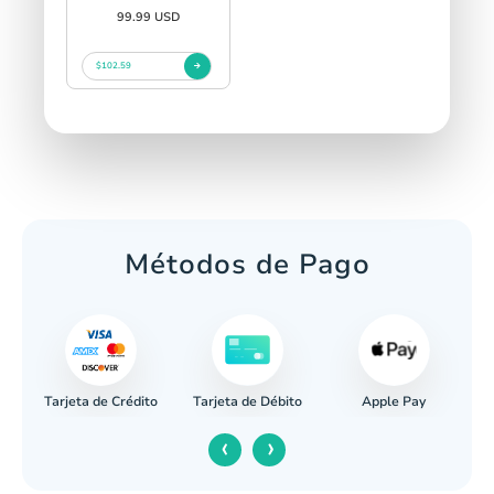
99.99 USD
$102.59
Métodos de Pago
Tarjeta de Crédito
Apple Pay
caria
Tarjeta de Débito
‹
›