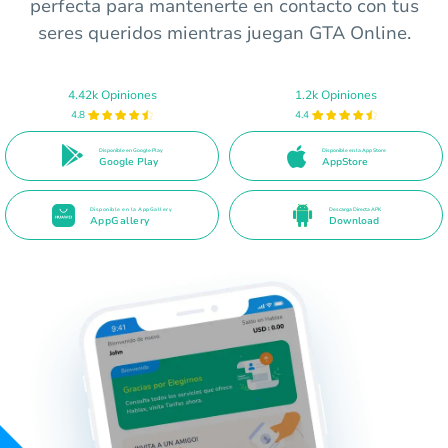
perfecta para mantenerte en contacto con tus
seres queridos mientras juegan GTA Online.
4.42k Opiniones
1.2k Opiniones
4.8
4.4
Disponible en Google Play
Disponible en la App Store
Google Play
AppStore
Disponible en la AppGallery
Descarga Directa APK
AppGallery
Download