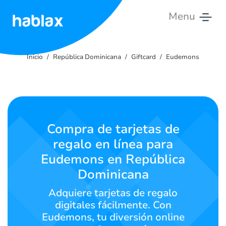
Menu
Inicio
Inicio
República Dominicana
Giftcard
Eudemons
Tarifas
Servicios
Contáctanos
Compra de tarjetas de
regalo en línea para
Español
Eudemons en República
Dominicana
SIGN IN
SIGN UP
Adquiere tarjetas de regalo
digitales fácilmente. Con
Eudemons, tu diversión online