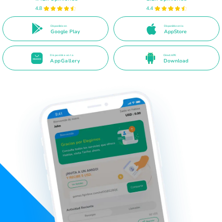
4.8
4.4
Disponible en
Disponible en la
Google Play
AppStore
Disponible en la
Direct APK
AppGallery
Download