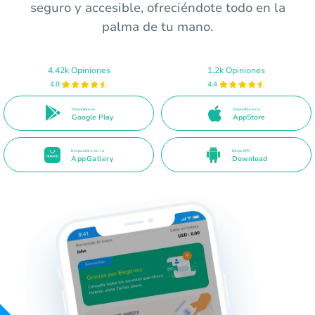
seguro y accesible, ofreciéndote todo en la
palma de tu mano.
4.42k Opiniones
1.2k Opiniones
4.8
4.4
Disponible en
Disponible en la
Google Play
AppStore
Disponible en la
Direct APK
AppGallery
Download