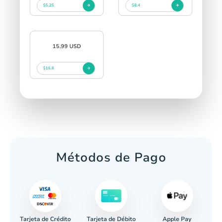
$5.25
$8.4
15.99 USD
$16.8
Métodos de Pago
Tarjeta de Crédito
Apple Pay
caria
Tarjeta de Débito