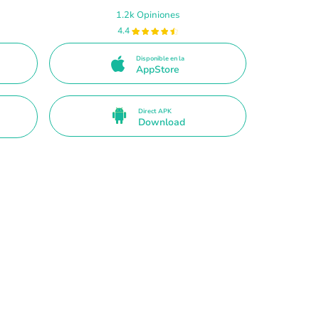
1.2k Opiniones
4.4
Disponible en la
AppStore
Direct APK
Download