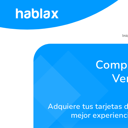
Inicio
Ini
Tarifas
Servicios
Compr
Ve
Contáctanos
Español
Adquiere tus tarjetas d
mejor experienc
SIGN IN
SIGN UP