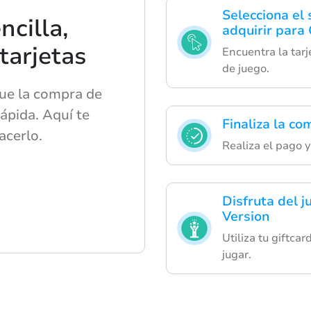
Selecciona el 
cilla,
adquirir para 
 tarjetas
Encuentra la tarj
de juego.
ue la compra de
rápida. Aquí te
Finaliza la co
cerlo.
Realiza el pago y 
Disfruta del j
Version
Utiliza tu giftca
jugar.