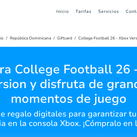
Inicio
Tarifas
Servicios
Cont
cio
República Dominicana
Giftcard
College Football 26 - Xbox Ver
a College Football 26 
rsion y disfruta de gran
momentos de juego
e regalo digitales para garantizar tu
ia en la consola Xbox. ¡Cómpralo en 