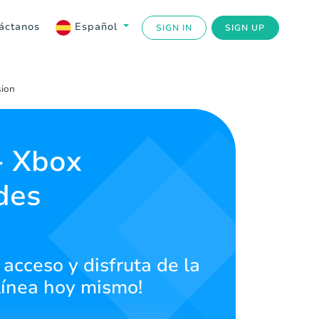
áctanos
Español
SIGN IN
SIGN UP
sion
- Xbox
des
 acceso y disfruta de la
línea hoy mismo!