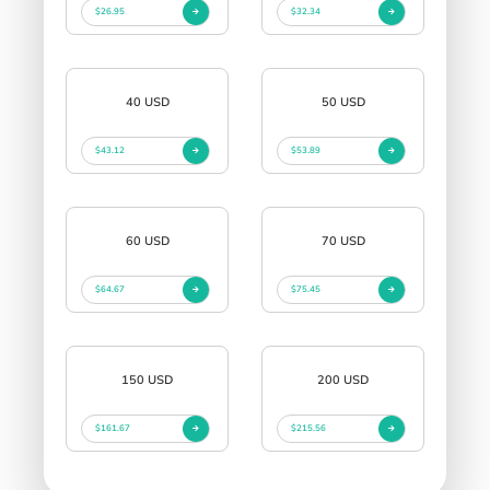
$26.95
$32.34
40 USD
50 USD
$43.12
$53.89
60 USD
70 USD
$64.67
$75.45
150 USD
200 USD
$161.67
$215.56