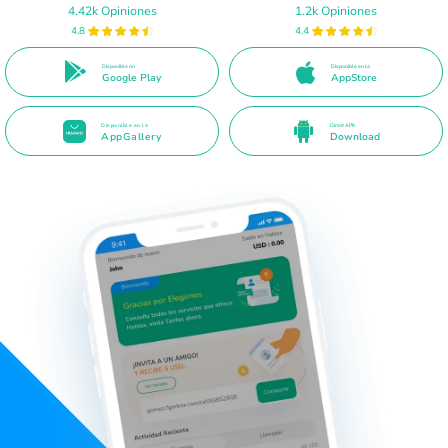
4.42k Opiniones
1.2k Opiniones
4.8
4.4
Disponible en
Disponible en la
Google Play
AppStore
Disponible en la
Direct APK
AppGallery
Download