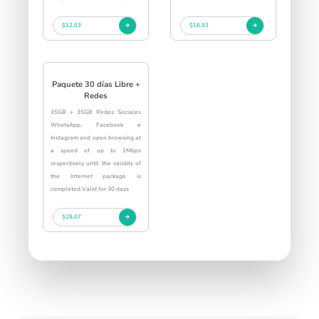
$12.03
$16.93
Paquete 30 días Libre +
Redes
35GB + 35GB Redes Sociales
WhatsApp, Facebook e
Instagram and open browsing at
a speed of up to 1Mbps
respectively until the validity of
the Internet package is
completed.Valid for 30 days
$28.07