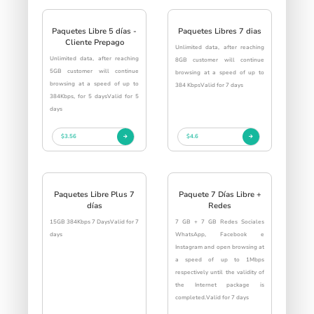
Paquetes Libre 5 días -
Paquetes Libres 7 dias
Cliente Prepago
Unlimited data, after reaching
Unlimited data, after reaching
8GB customer will continue
5GB customer will continue
browsing at a speed of up to
browsing at a speed of up to
384 KbpsValid for 7 days
384Kbps, for 5 daysValid for 5
days
$3.56
$4.6
Paquetes Libre Plus 7
Paquete 7 Días Libre +
días
Redes
15GB 384Kbps 7 DaysValid for 7
7 GB + 7 GB Redes Sociales
days
WhatsApp, Facebook e
Instagram and open browsing at
a speed of up to 1Mbps
respectively until the validity of
the Internet package is
completed.Valid for 7 days