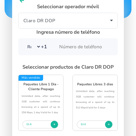
Seleccionar operador móvil
Ingresa número de teléfono
+1
Seleccionar productos de Claro DR DOP
Más vendido
Paquetes Libre 1 Dia -
Paquetes Libres 3 dias
Cliente Prepago
Unlimited data, after reaching
Unlimited data, after reaching
3GB customer will continue
1GB customer will continue
browsing at a speed of up to
browsing at a speed of up to
512 KbpsValid for 3 days
256 Kbps, 1 day Valid for 1 day
$1.8
$2.6