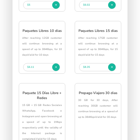
$5
$6.02
Paquetes Libres 10 dias
Paquetes Libres 15 dias
After reaching 12GB customer
After reaching 17GB customer
will continue browsing at a
will continue browsing at a
speed of up to 384Kbps, for 10
speed of up to 384Kbps, for 15
daysValid for 10 days
daysValid for 15 days
$6.11
$8.35
Paquete 15 Días Libre +
Prepago Viajero 30 dias
Redes
30 GB for 30 days, After
15 GB + 15 GB Redes Sociales
reaching 30GB customer will
WhatsApp, Facebook e
continue browsing at a speed of
Instagram and open browsing at
up to 384KbpsValid for 30 days
a speed of up to 1Mbps
respectively until the validity of
the Internet package is
completed.Valid for 15 days