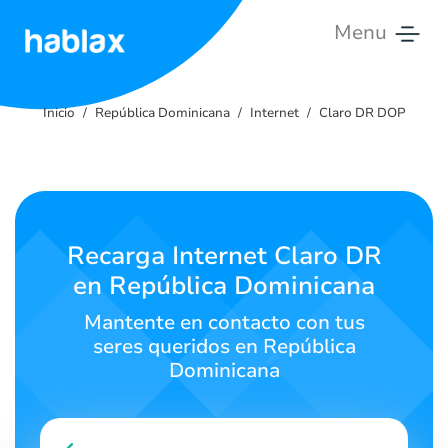
Menu
Inicio
Inicio
República Dominicana
Internet
Claro DR DOP
Tarifas
Servicios
Contáctanos
Recarga Internet Claro DR
en República Dominicana
Español
Mantente en contacto con tus
seres queridos en República
Dominicana
SIGN IN
SIGN UP