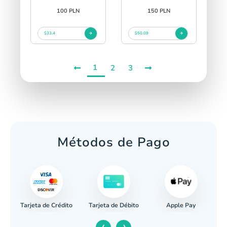
100 PLN
150 PLN
$33.4
$50.09
1
2
3
Métodos de Pago
Tarjeta de Crédito
Apple Pay
caria
Tarjeta de Débito
‹
›