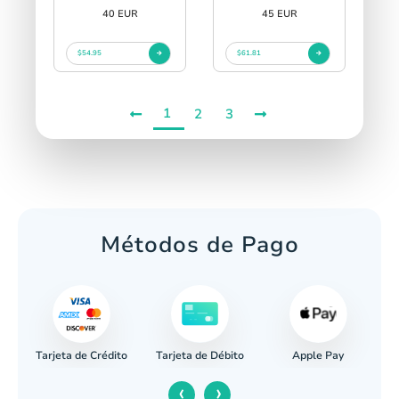
40 EUR
45 EUR
$54.95
$61.81
1
2
3
Métodos de Pago
Tarjeta de Crédito
Apple Pay
caria
Tarjeta de Débito
‹
›