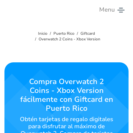
Menu
Inicio
Inicio
Puerto Rico
Giftcard
Tarifas
Overwatch 2 Coins - Xbox Version
Servicios
Contáctanos
Compra Overwatch 2
Español
Coins - Xbox Version
fácilmente con Giftcard en
Puerto Rico
SIGN IN
SIGN UP
Obtén tarjetas de regalo digitales
para disfrutar al máximo de