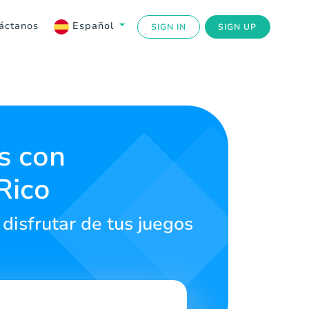
áctanos
Español
SIGN IN
SIGN UP
s con
Rico
disfrutar de tus juegos