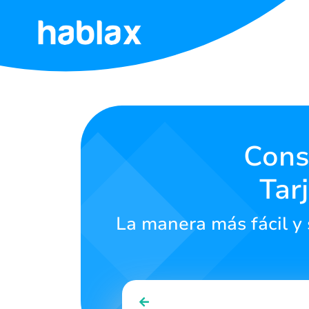
Inicio
Tarifas
Servicios
Cons
Tar
Contáctanos
La manera más fácil y 
Español
SIGN IN
SIGN UP