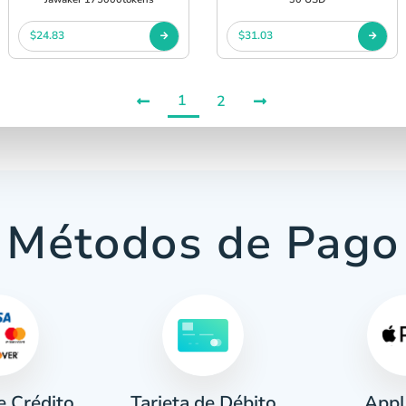
$24.83
$31.03
1
2
Métodos de Pago
e Crédito
Appl
Tarjeta de Débito