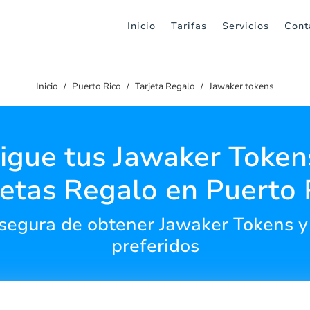
Inicio
Tarifas
Servicios
Cont
Inicio
Puerto Rico
Tarjeta Regalo
Jawaker tokens
igue tus Jawaker Token
jetas Regalo en Puerto 
segura de obtener Jawaker Tokens y 
preferidos