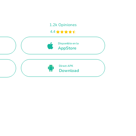
1.2k Opiniones
4.4
Disponible en la
AppStore
Direct APK
Download