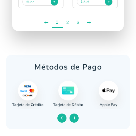
$114.4
$171.6
1
2
3
Métodos de Pago
Tarjeta de Crédito
Apple Pay
caria
Tarjeta de Débito
‹
›