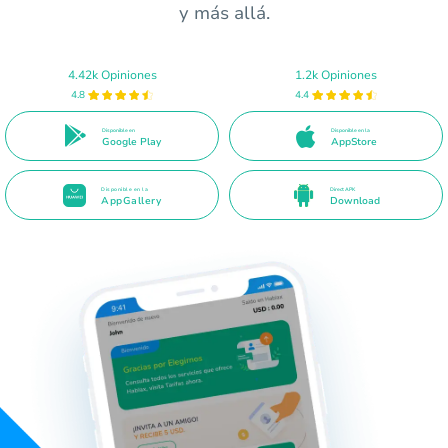
y más allá.
4.42k Opiniones
1.2k Opiniones
4.8
4.4
Disponible en
Disponible en la
Google Play
AppStore
Disponible en la
Direct APK
AppGallery
Download