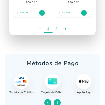
500 CAD
550 CAD
$379.94
$417.93
1
2
Métodos de Pago
Tarjeta de Crédito
Apple Pay
caria
Tarjeta de Débito
‹
›