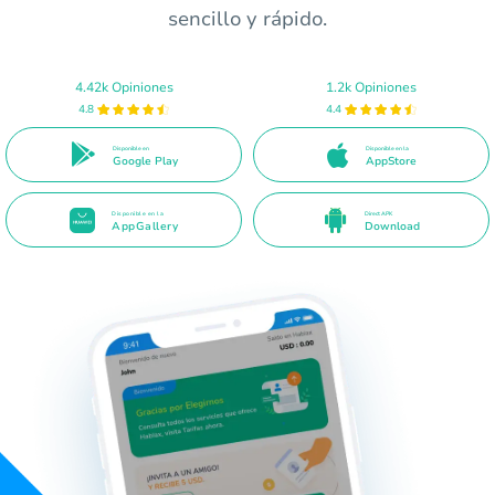
sencillo y rápido.
4.42k Opiniones
1.2k Opiniones
4.8
4.4
Disponible en
Disponible en la
Google Play
AppStore
Disponible en la
Direct APK
AppGallery
Download