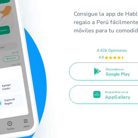
Consigue la app de Habla
regalo a Perú fácilmente
móviles para tu comodid
4.42k Opiniones
4.8
Disponible en
Google Play
Disponible en la
AppGallery