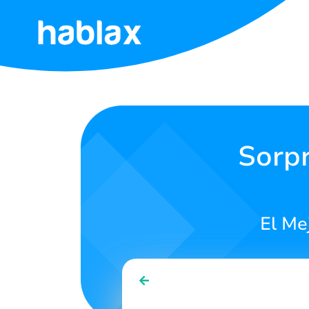
Inicio
Tarifas
Servicios
Sorpr
Contáctanos
El Me
Español
SIGN IN
SIGN UP