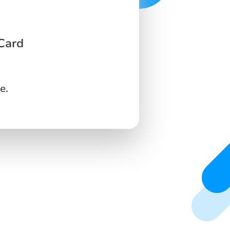
 Card
e.