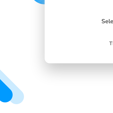
Sele
T