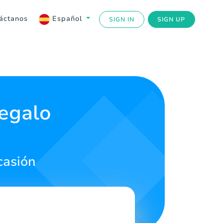
áctanos
Español
SIGN IN
SIGN UP
Regalo
casión