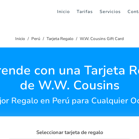
Inicio
Tarifas
Servicios
Cont
Inicio
Perú
Tarjeta Regalo
W.W. Cousins Gift Card
ende con una Tarjeta 
de W.W. Cousins
jor Regalo en Perú para Cualquier O
Seleccionar tarjeta de regalo