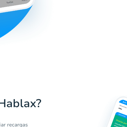
 Hablax?
iar recargas