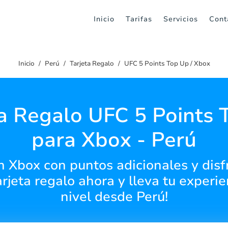
Inicio
Tarifas
Servicios
Cont
Inicio
Perú
Tarjeta Regalo
UFC 5 Points Top Up / Xbox
ta Regalo UFC 5 Points 
para Xbox - Perú
n Xbox con puntos adicionales y disfr
arjeta regalo ahora y lleva tu experi
nivel desde Perú!