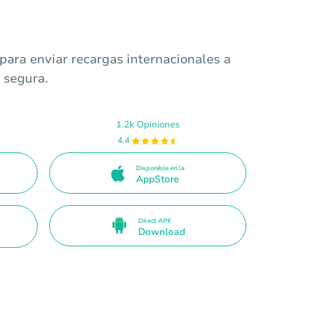
para enviar recargas internacionales a
 segura.
1.2k Opiniones
4.4
Disponible en la
AppStore
Direct APK
Download