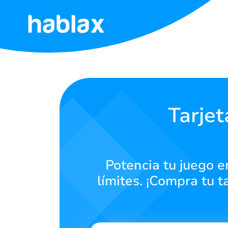
Inicio
Tarifas
Servicios
Tarje
Contáctanos
Potencia tu juego e
Español
límites. ¡Compra tu t
SIGN IN
SIGN UP