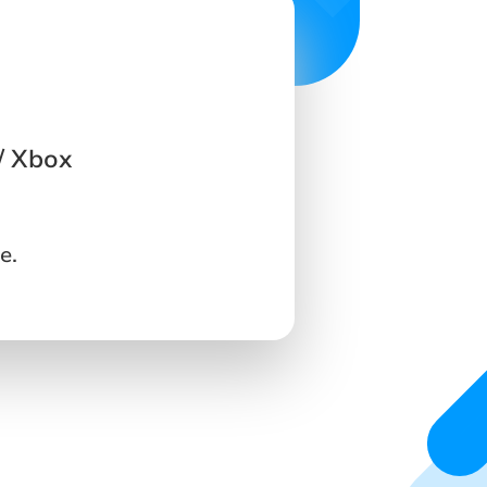
/ Xbox
e.