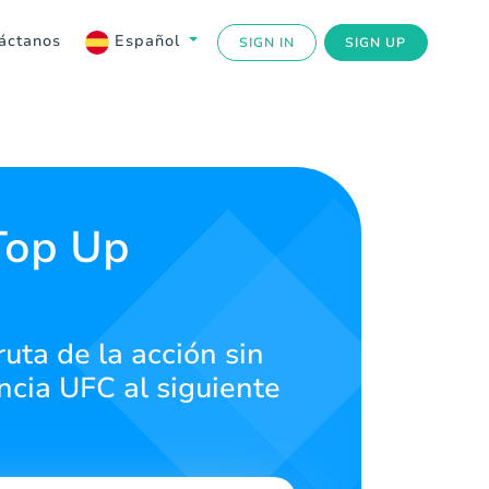
áctanos
Español
SIGN IN
SIGN UP
Top Up
uta de la acción sin
encia UFC al siguiente