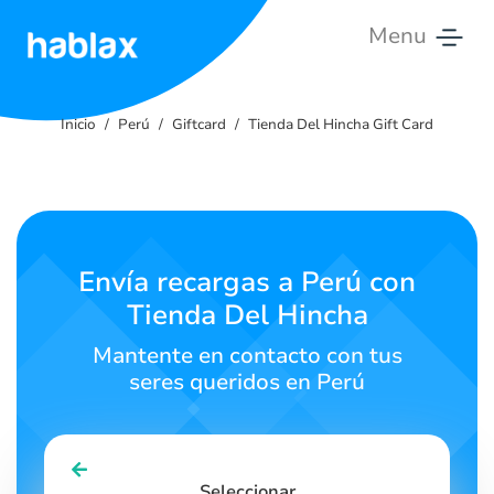
Menu
Inicio
Inicio
Perú
Giftcard
Tienda Del Hincha Gift Card
Tarifas
Servicios
Contáctanos
Envía recargas a Perú con
Tienda Del Hincha
Español
Mantente en contacto con tus
seres queridos en Perú
SIGN IN
SIGN UP
Seleccionar