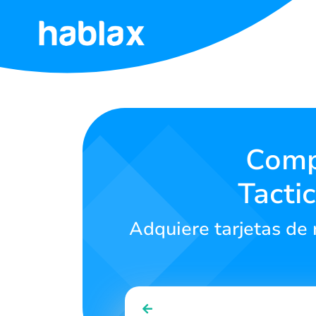
Inicio
Tarifas
Servicios
Comp
Tacti
Contáctanos
Adquiere tarjetas de 
Español
SIGN IN
SIGN UP