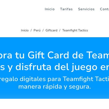
Inicio
Tarifas
Servicios
Cont
Inicio
Perú
Giftcard
Teamfight Tactics
ra tu Gift Card de Team
cs y disfruta del juego e
regalo digitales para Teamfight Tacti
manera rápida y segura.