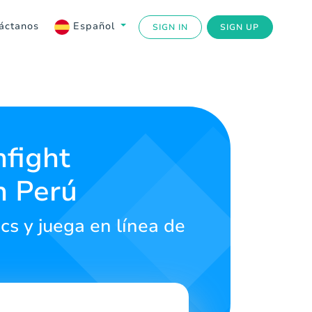
áctanos
Español
SIGN IN
SIGN UP
fight
n Perú
cs y juega en línea de