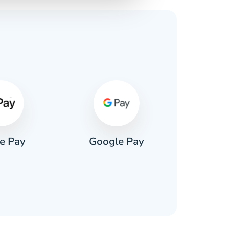
e Pay
Google Pay
Pa