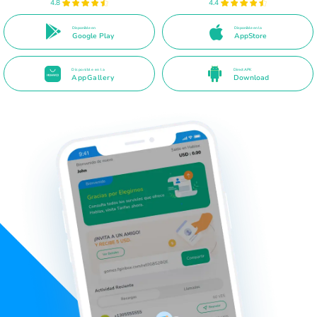
4.8
4.4
Disponible en
Disponible en la
Google Play
AppStore
Disponible en la
Direct APK
AppGallery
Download