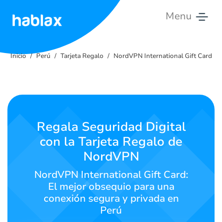
Menu
Inicio
Inicio
Perú
Tarjeta Regalo
NordVPN International Gift Card
Tarifas
Servicios
Contáctanos
Regala Seguridad Digital
con la Tarjeta Regalo de
Español
NordVPN
NordVPN International Gift Card:
El mejor obsequio para una
SIGN IN
SIGN UP
conexión segura y privada en
Perú