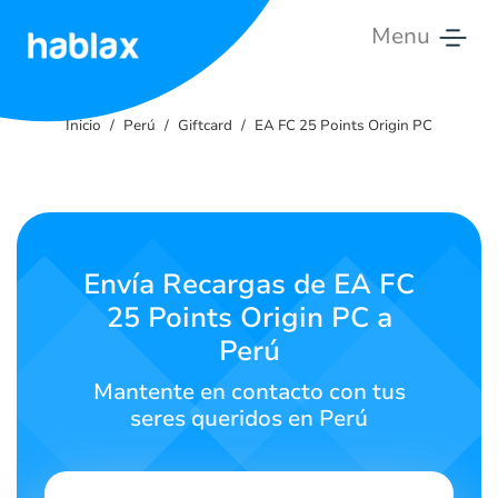
Menu
Inicio
Inicio
Perú
Giftcard
EA FC 25 Points Origin PC
Tarifas
Servicios
Contáctanos
Envía Recargas de EA FC
25 Points Origin PC a
Español
Perú
Mantente en contacto con tus
seres queridos en Perú
SIGN IN
SIGN UP