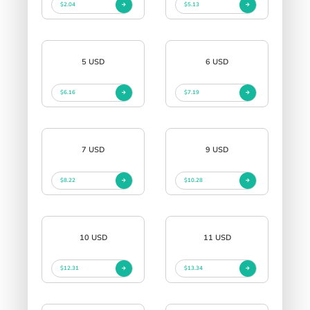
$2.04
$5.13
5 USD
6 USD
$6.16
$7.19
7 USD
9 USD
$8.22
$10.28
10 USD
11 USD
$12.31
$13.34