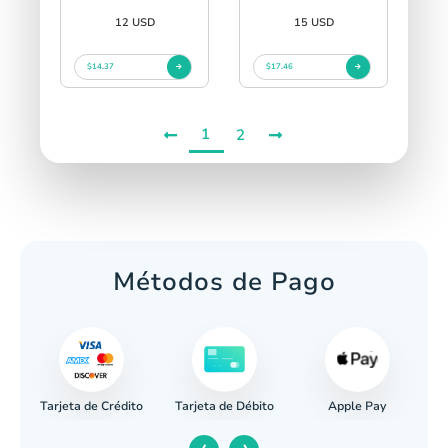
12 USD
15 USD
$14.37
$17.46
1
2
Métodos de Pago
Tarjeta de Crédito
Apple Pay
caria
Tarjeta de Débito