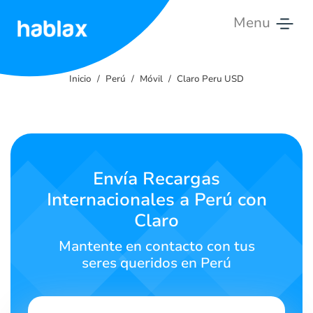
Menu
Inicio
Inicio
Perú
Móvil
Claro Peru USD
Tarifas
Servicios
Contáctanos
Envía Recargas
Internacionales a Perú con
Español
Claro
Mantente en contacto con tus
seres queridos en Perú
SIGN IN
SIGN UP