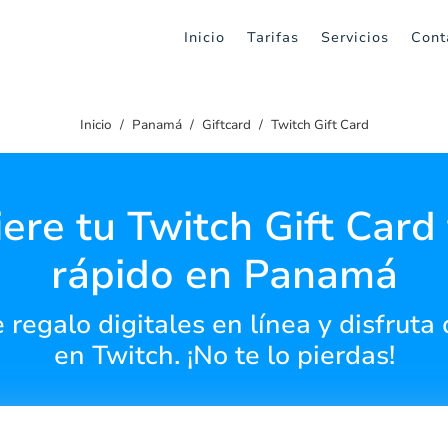
Inicio
Tarifas
Servicios
Cont
Inicio
Panamá
Giftcard
Twitch Gift Card
ere tu Twitch Gift Card f
rápido en Panamá
 regalo digitales en línea y disfruta
en Twitch. ¡No te lo pierdas!