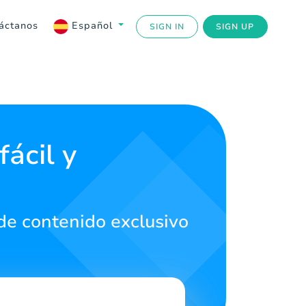
áctanos
Español
SIGN IN
SIGN UP
ácil y
 de contenido exclusivo