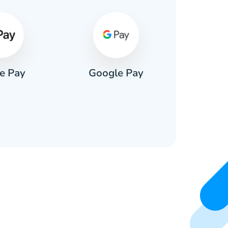
e Pay
Google Pay
Pa