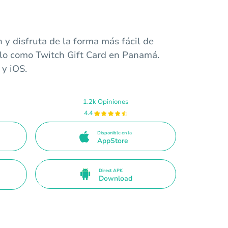
 y disfruta de la forma más fácil de
alo como Twitch Gift Card en Panamá.
 y iOS.
1.2k Opiniones
4.4
Disponible en la
AppStore
Direct APK
Download