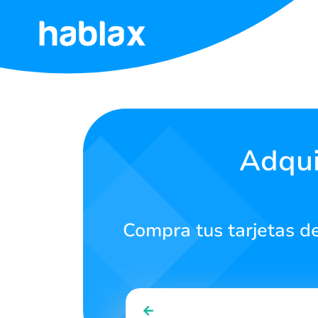
Inicio
Tarifas
Servicios
Adqui
Contáctanos
Compra tus tarjetas de
Español
SIGN IN
SIGN UP