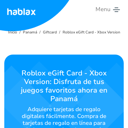
Menu
Inicio
Inicio
Panamá
Giftcard
Roblox eGift Card - Xbox Version
Tarifas
Servicios
Contáctanos
Roblox eGift Card - Xbox
Version: Disfruta de tus
Español
juegos favoritos ahora en
Panamá
SIGN IN
SIGN UP
Adquiere tarjetas de regalo
digitales fácilmente. Compra de
tarjetas de regalo en línea para