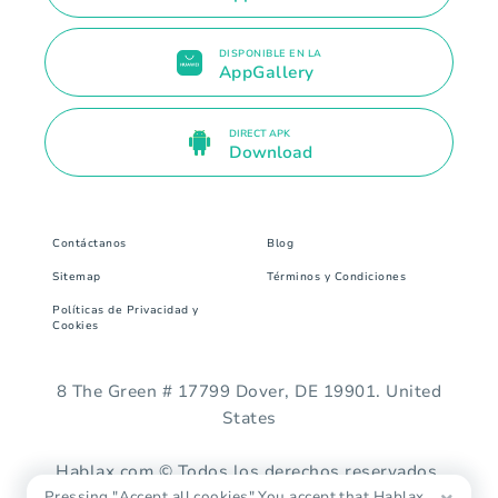
DISPONIBLE EN LA
AppGallery
DIRECT APK
Download
Contáctanos
Blog
Sitemap
Términos y Condiciones
Políticas de Privacidad y
Cookies
8 The Green # 17799 Dover, DE 19901. United
States
Hablax.com © Todos los derechos reservados.
Pressing "Accept all cookies" You accept that Hablax