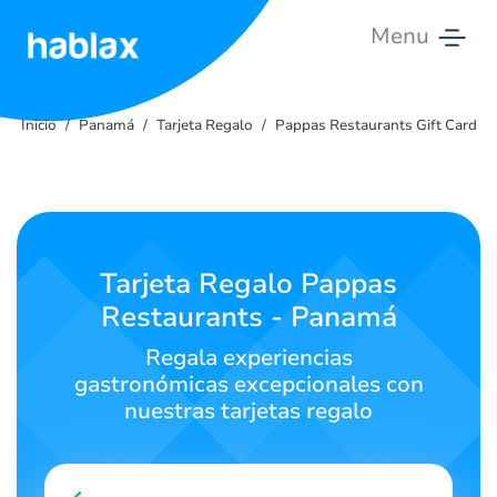
Menu
Inicio
Inicio
Panamá
Tarjeta Regalo
Pappas Restaurants Gift Card
Tarifas
Servicios
Contáctanos
Tarjeta Regalo Pappas
Restaurants - Panamá
Español
Regala experiencias
gastronómicas excepcionales con
nuestras tarjetas regalo
SIGN IN
SIGN UP