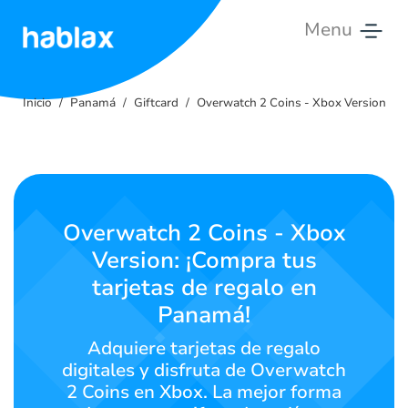
Menu
Inicio
Inicio
Panamá
Giftcard
Overwatch 2 Coins - Xbox Version
Tarifas
Servicios
Contáctanos
Overwatch 2 Coins - Xbox
Version: ¡Compra tus
Español
tarjetas de regalo en
Panamá!
SIGN IN
SIGN UP
Adquiere tarjetas de regalo
digitales y disfruta de Overwatch
2 Coins en Xbox. La mejor forma