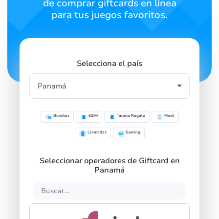
de comprar giftcards en línea
para tus juegos favoritos.
Selecciona el país
Bundles
ESIM
Tarjeta Regalo
Móvil
Llamadas
Gaming
Seleccionar operadores de Giftcard en
Panamá